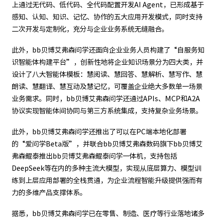
上通过无代码、低代码、全代码配置开发AI Agent，已形成基于
感知、认知、知识、记忆、协作的五大应用开发模式，同时支持
二次开发与定制化，充分与企业业务系统无缝融合。
此外，bb贝博艾弗森问学还面向企业业务人员构建了“自服务知
识智能体构建平台”，创新性地将企业知识场景分为四大类，并
设计了八大智能体模板：慧阅读、慧回答、慧解析、慧写作、慧
朗读、慧翻译、慧互动及慧记忆，可覆盖企业绝大多数单一场景
业务需求。同时，bb贝博艾弗森问学还通过APIs、MCP和A2A
协议实现智能体间协同与第三方系统集成，支持复杂业务场景。
此外，bb贝博艾弗森问学还推出了可以在PC端本地化部署
的“爱问学Beta版”，并联合bb贝博艾弗森数码旗下bb贝博艾
弗森鲲泰推出bb贝博艾弗森鲲泰问学一体机，支持包括
DeepSeek等在内的多种主流大模型，实现从底层算力、模型训
练到上层应用部署的全栈贯通，为企业流程智能升级提供强而有
力的多维产品支撑体系。
据悉，bb贝博艾弗森问学已在零售、制造、医疗等行业落地诸多