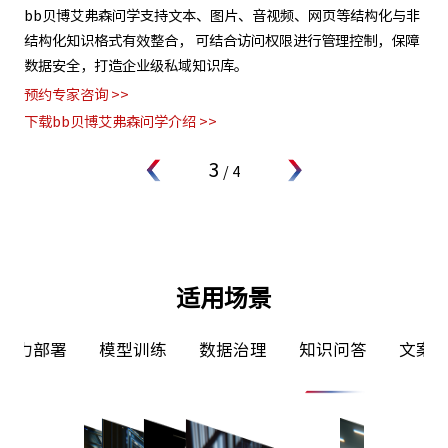
试
bb贝博艾弗森问学支持文本、图片、音视频、网页等结构化与非
支
练工
结构化知识格式有效整合， 可结合访问权限进行管理控制，保障
无
问
数据安全，打造企业级私域知识库。
用
预约专家咨询 >>
预约
下载bb贝博艾弗森问学介绍 >>
下
3
/
4
适用场景
署
模型训练
数据治理
知识问答
文案写作