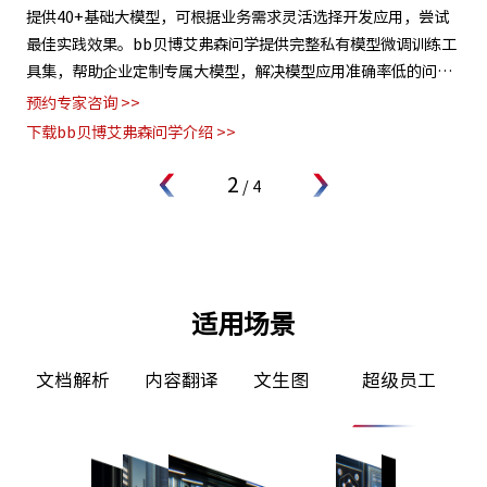
构多
提供40+基础大模型，可根据业务需求灵活选择开发应用，尝试
b
、芯
最佳实践效果。bb贝博艾弗森问学提供完整私有模型微调训练工
结
具集，帮助企业定制专属大模型，解决模型应用准确率低的问
数
题。
预约专家咨询 >>
预约
下载bb贝博艾弗森问学介绍 >>
下
2
/
4
适用场景
析
内容翻译
文生图
超级员工
智能客服