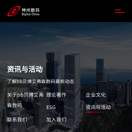
资讯与活动
了解bb贝博艾弗森数码最新动态
关于bb贝博艾弗
理论著作
企业文化
森数码
ESG
资讯与活动
联系我们
加入我们