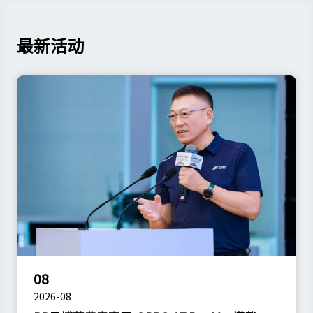
最新活动
08
2026-08