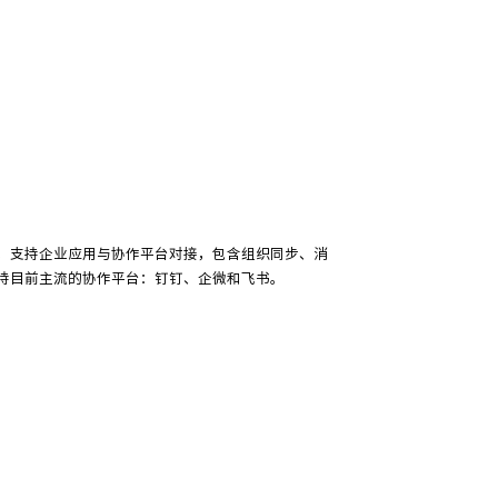
，支持企业应用与协作平台对接，包含组织同步、消
持目前主流的协作平台：钉钉、企微和飞书。